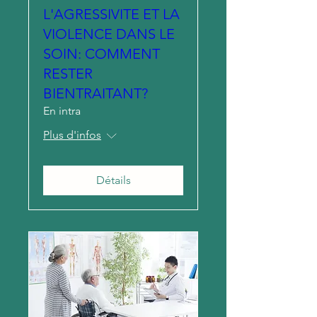
L'AGRESSIVITE ET LA
VIOLENCE DANS LE
SOIN: COMMENT
RESTER
BIENTRAITANT?
En intra
Plus d'infos
Détails