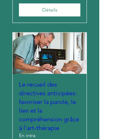
Détails
Le recueil des
directives anticipées:
favoriser la parole, le
lien et la
compréhension grâce
à l'art-thérapie
En intra