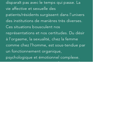
disparaît pas avec le temps qui passe. La 
vie affective et sexuelle des 
patients/résidents surgissent dans l’univers 
des institutions de manières très diverses. 
Ces situations bousculent nos 
représentations et nos certitudes. Du désir 
à l’orgasme, la sexualité, chez la femme 
comme chez l’homme, est sous-tendue par 
un fonctionnement organique, 
psychologique et émotionnel complexe. 
Que peut-on autoriser ou refuser, que dire 
ou taire aux familles. Que doit-on faire et 
que peut-on faire et dire. Ce sont à toutes 
ces questions que les soignants et les 
responsables institutionnels se posent que 
nous vous proposons de réfléchir et de 
dégager des pistes…
Afficher plus