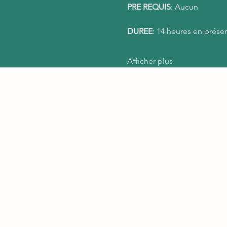
PRE REQUIS
: Aucun
DUREE
: 14 heures en présen
Afficher plus
B