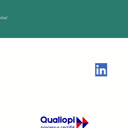
tiel
NICEO EVENT
contact@niceoevent.com
esoin d'aide? Contacter Christine Declercq:
c.declercq@niceoevent