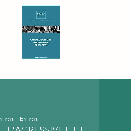
S
CONSEIL
REJOIGNEZ-NOUS
CONTACT
n intra
  |  
En intra
 L'AGRESSIVITE ET