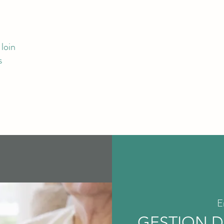
loin
s
RMATIONS
EVENEMENTS
RENCONTRES DES AIDES SOIGNANT
E
GESTION DE