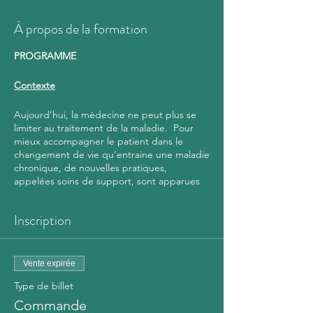
À propos de la formation
PROGRAMME
Contexte
Aujourd’hui, la médecine ne peut plus se
limiter au traitement de la maladie. Pour
mieux accompagner le patient dans le
changement de vie qu’entraine une maladie
chronique, de nouvelles pratiques,
appelées soins de support, sont apparues
pour compléter les soins dits « curatifs ». En
effet, réexaminer le modèle conventionnel
Inscription
de la médecine dans le cadre des
pathologies chroniques est une stratégie
devenue prioritaire . Aujourd’hui la réforme
d’un système de santé doit passer par un
Vente expirée
nouveau regard porté sur la santé, intégrer
Type de billet
des compétences nouvelles autour d’un
parcours centré sur le patient et sur
Commande