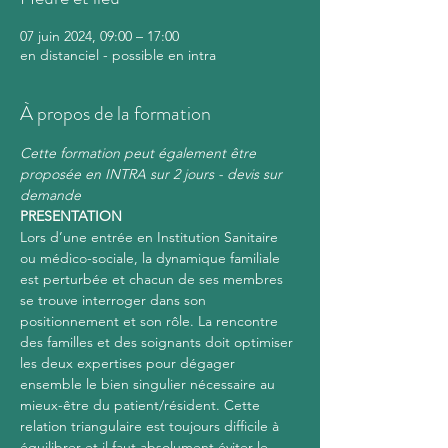
07 juin 2024, 09:00 – 17:00
en distanciel - possible en intra
À propos de la formation
Cette formation peut également être 
proposée en INTRA sur 2 jours - devis sur 
demande
PRESENTATION
Lors d’une entrée en Institution Sanitaire 
ou médico-sociale, la dynamique familiale 
est perturbée et chacun de ses membres 
se trouve interroger dans son 
positionnement et son rôle. La rencontre 
des familles et des soignants doit optimiser 
les deux expertises pour dégager 
ensemble le bien singulier nécessaire au 
mieux-être du patient/résident. Cette 
relation triangulaire est toujours difficile à 
équilibrer et il faut absolument éviter le 