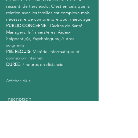
ressenti de tiers exclu. C’est en cela que la 
relation avec les familles est complexe mais 
nécessaire de comprendre pour mieux agir.
PUBLIC CONCERNE
 : Cadres de Santé, 
Managers, Infirmiers/ères, Aides-
Soignant(e)s, Psychologues, Autres 
soignants
PRE REQUIS
: Matériel informatique et 
connexion internet
DUREE
: 7 heures en distanciel
Afficher plus
Inscription
Vente expirée
Type de billet
Confirmation