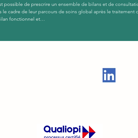
t possible de prescrire un 
ensemble de bilans et de consultati
 le cadre de leur 
parcours de soins global après le traitement 
lan fonctionnel et…
NICEO EVENT
contact@niceoevent.com
esoin d'aide? Contacter Christine Declercq:
c.declercq@niceoevent