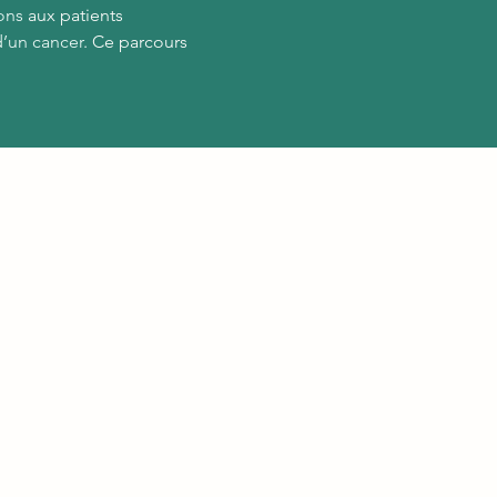
ons
 aux patients 
d’un cancer
. Ce parcours 
.com