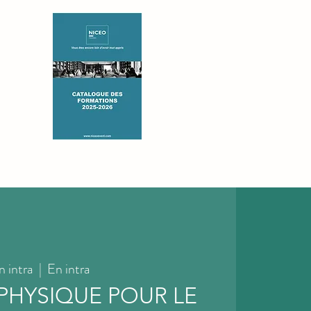
S
CONSEIL
REJOIGNEZ-NOUS
CONTACT
n intra
  |  
En intra
 PHYSIQUE POUR LE