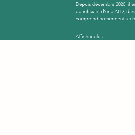
Depuis décembre 2020, il es
bénéficiant d’une ALD, dans
comprend notamment un bi
Afficher plus
B