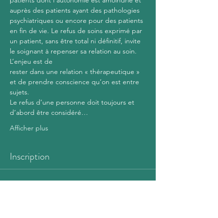
patients dont l’autonomie est amoindrie et 
auprès des patients ayant des pathologies 
psychiatriques ou encore pour des patients 
en fin de vie. Le refus de soins exprimé par 
un patient, sans être total ni définitif, invite 
le soignant à repenser sa relation au soin. 
L’enjeu est de
rester dans une relation « thérapeutique » 
et de prendre conscience qu’on est entre 
sujets.
Le refus d’une personne doit toujours et 
d’abord être considéré…
Afficher plus
Inscription
Vente expirée
Type de billet
Confirmation