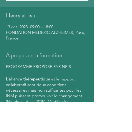
Heure et lieu
13 oct. 2023, 09:00 – 18:00
FONDATION MEDERIC ALZHEIMER, Paris,
France
À propos de la formation
PROGRAMME PROPOSE PAR
NPIS
L’alliance thérapeutique
et le rapport
collaboratif sont deux conditions
nécessaires mais non suffisantes pour les
INM puissent promouvoir le changement
(Nienhuis et al., 2018). Modifier les
comportements, émotions et pensées au
service de la santé nécessite aussi des
facteurs techniques et affectifs. En effet,
l’alliance thérapeutique est une
construction dynamique au sein de la